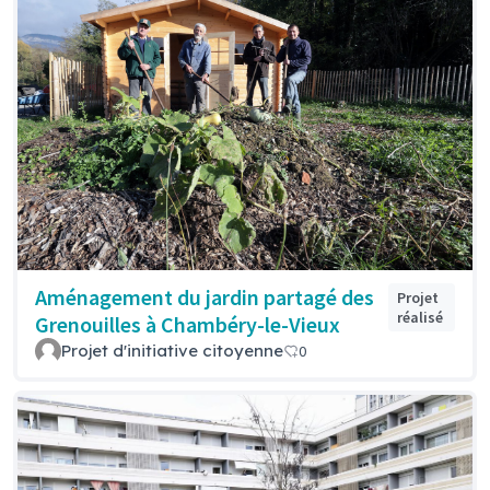
Aménagement du jardin partagé des
Projet
réalisé
Grenouilles à Chambéry-le-Vieux
Projet d'initiative citoyenne
0