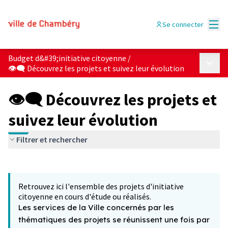
Menu
Se connecter
Budget d&#39;initiative citoyenne
/
Menu p
👁‍🗨 Découvrez les projets et suivez leur évolution
👁‍🗨 Découvrez les projets et
suivez leur évolution
Filtrer et rechercher
Passer la carte
Leaflet
|
©
OpenStreetMap
contributors
L'élément suivant est une carte qui présente les éléments 
+
Retrouvez ici l'ensemble des projets d'initiative
−
citoyenne en cours d'étude ou réalisés.
Les services de la Ville concernés par les
thématiques des projets se réunissent une fois par