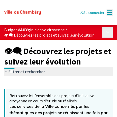
Menu
Se connecter
Budget d&#39;initiative citoyenne
/
Menu p
👁‍🗨 Découvrez les projets et suivez leur évolution
👁‍🗨 Découvrez les projets et
suivez leur évolution
Filtrer et rechercher
Passer la carte
Leaflet
|
©
OpenStreetMap
contributors
L'élément suivant est une carte qui présente les éléments 
+
Retrouvez ici l'ensemble des projets d'initiative
−
citoyenne en cours d'étude ou réalisés.
Les services de la Ville concernés par les
thématiques des projets se réunissent une fois par