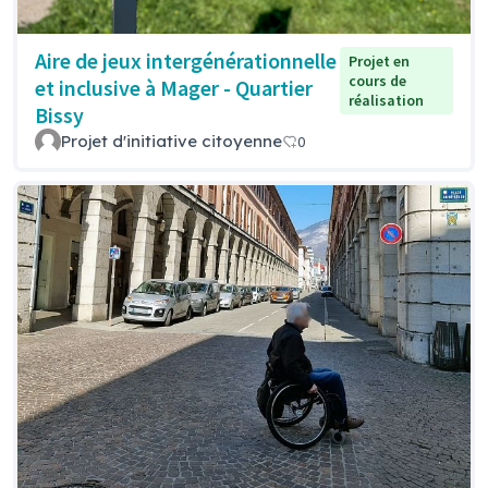
Aire de jeux intergénérationnelle
Projet en
cours de
et inclusive à Mager - Quartier
réalisation
Bissy
Projet d'initiative citoyenne
0