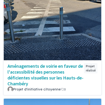
Aménagements de voirie en faveur de
Projet
réalisé
l'accessibilité des personnes
déficientes visuelles sur les Hauts-de-
Chambéry
Projet d'initiative citoyenne
0