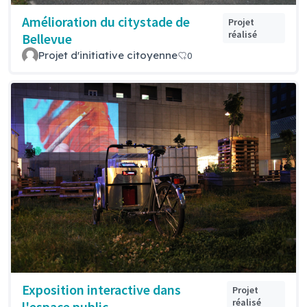
Amélioration du citystade de
Projet
réalisé
Bellevue
Projet d'initiative citoyenne
0
Exposition interactive dans
Projet
réalisé
l'espace public