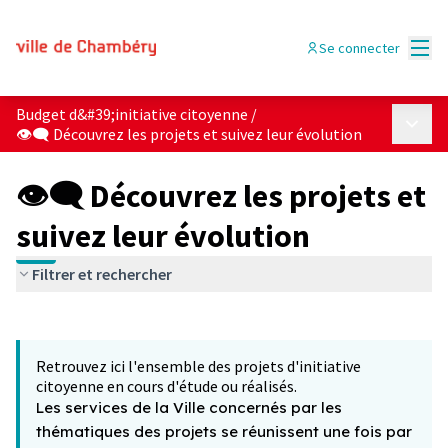
Menu
Se connecter
Budget d&#39;initiative citoyenne
/
Menu p
👁‍🗨 Découvrez les projets et suivez leur évolution
👁‍🗨 Découvrez les projets et
suivez leur évolution
Filtrer et rechercher
Passer la carte
Leaflet
|
©
OpenStreetMap
contributors
L'élément suivant est une carte qui présente les éléments 
+
Retrouvez ici l'ensemble des projets d'initiative
−
citoyenne en cours d'étude ou réalisés.
Les services de la Ville concernés par les
thématiques des projets se réunissent une fois par