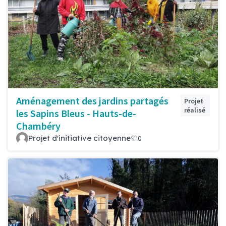
Aménagement des jardins partagés
Projet
réalisé
les Sapins Bleus - Hauts-de-
Chambéry
Projet d'initiative citoyenne
0