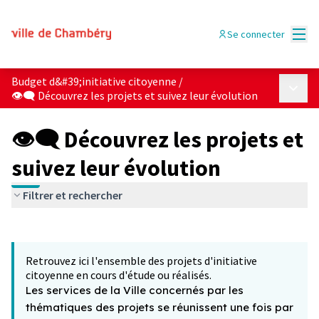
Menu
Se connecter
Budget d&#39;initiative citoyenne
/
Menu p
👁‍🗨 Découvrez les projets et suivez leur évolution
👁‍🗨 Découvrez les projets et
suivez leur évolution
Filtrer et rechercher
Passer la carte
Leaflet
|
©
OpenStreetMap
contributors
L'élément suivant est une carte qui présente les éléments 
+
Retrouvez ici l'ensemble des projets d'initiative
−
citoyenne en cours d'étude ou réalisés.
Les services de la Ville concernés par les
thématiques des projets se réunissent une fois par