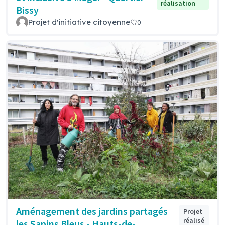
réalisation
Bissy
Projet d'initiative citoyenne
0
Aménagement des jardins partagés
Projet
réalisé
les Sapins Bleus - Hauts-de-