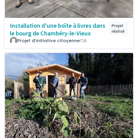
Installation d'une boîte à livres dans
Projet
réalisé
le bourg de Chambéry-le-Vieux
Projet d'initiative citoyenne
0