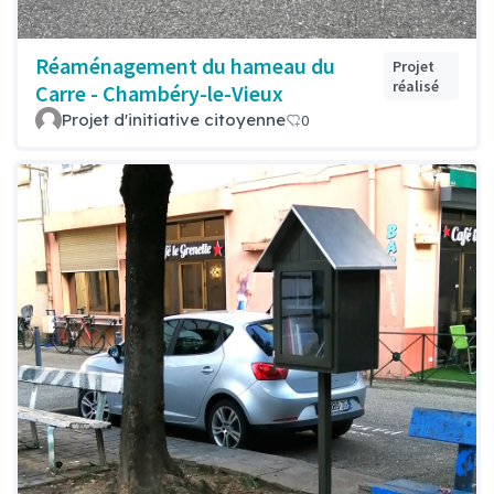
Réaménagement du hameau du
Projet
réalisé
Carre - Chambéry-le-Vieux
Projet d'initiative citoyenne
0