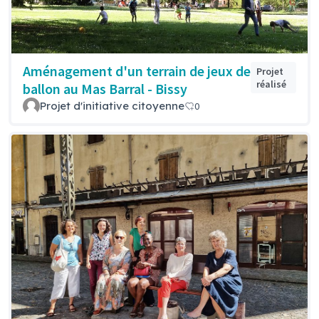
Aménagement d'un terrain de jeux de
Projet
réalisé
ballon au Mas Barral - Bissy
Projet d'initiative citoyenne
0