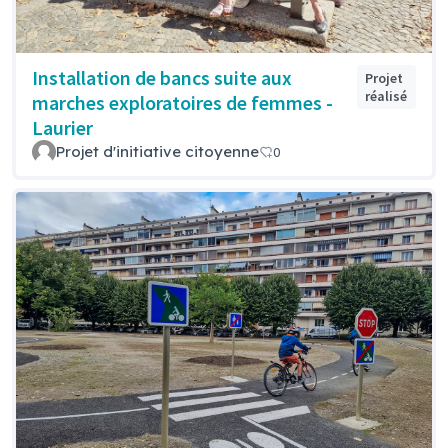
Installation de bancs suite aux
Projet
réalisé
marches exploratoires de femmes -
Laurier
Projet d'initiative citoyenne
0