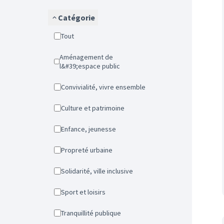
Catégorie
Tout
Aménagement de
l&#39;espace public
Convivialité, vivre ensemble
Culture et patrimoine
Enfance, jeunesse
Propreté urbaine
Solidarité, ville inclusive
Sport et loisirs
Tranquillité publique