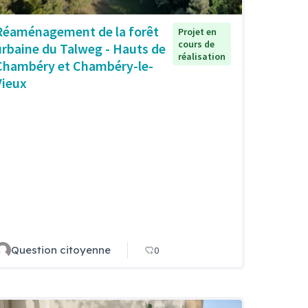
Réaménagement de la forêt
Projet en
cours de
urbaine du Talweg - Hauts de
réalisation
Chambéry et Chambéry-le-
Vieux
Question citoyenne
0