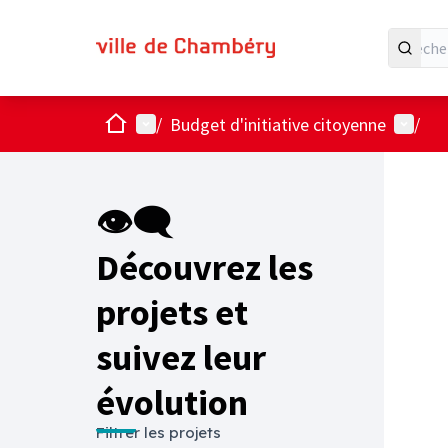
Accueil
Menu principal
Menu ut
/
Budget d'initiative citoyenne
/
Passer
L'élémen
+
−
👁‍🗨
Découvrez les
projets et
suivez leur
évolution
Filtrer les projets