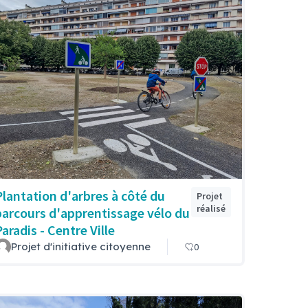
Plantation d'arbres à côté du
Projet
réalisé
parcours d'apprentissage vélo du
aradis - Centre Ville
Projet d'initiative citoyenne
0