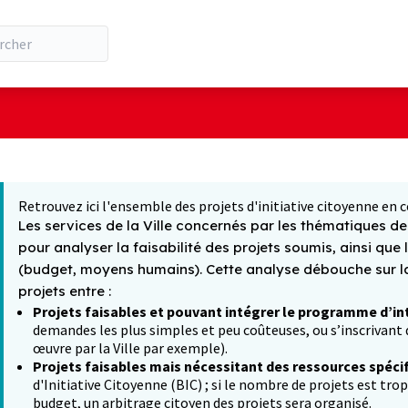
ilisateur
 la carte
t suivant est une carte qui présente les éléments de cette pa
Retrouvez ici l'ensemble des projets d'initiative citoyenne en c
Les services de la Ville concernés par les thématiques des
pour analyser la faisabilité des projets soumis, ainsi que 
(budget, moyens humains). Cette analyse débouche sur la 
projets entre :
Projets faisables et pouvant intégrer le programme d’in
demandes les plus simples et peu coûteuses, ou s’inscrivant d
œuvre par la Ville par exemple).
Projets faisables mais nécessitant des ressources spéci
d'Initiative Citoyenne (BIC) ; si le nombre de projets est tro
budget, un arbitrage citoyen des projets sera organisé.