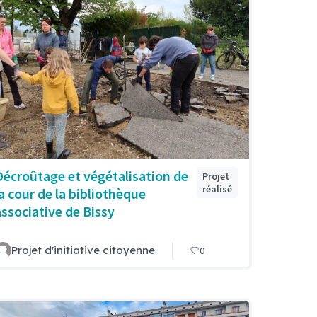
Décroûtage et végétalisation de
Projet
réalisé
la cour de la bibliothèque
associative de Bissy
Projet d'initiative citoyenne
0