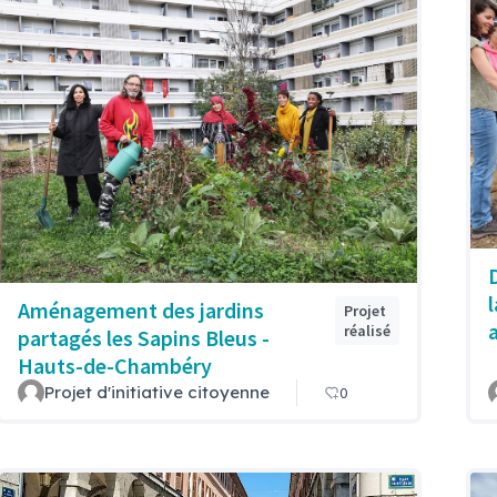
Aménagement des jardins
Projet
réalisé
partagés les Sapins Bleus -
Hauts-de-Chambéry
Projet d'initiative citoyenne
0