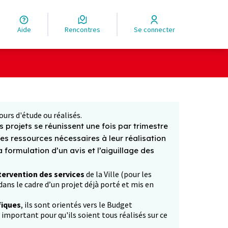
Aide
Rencontres
Se connecter
Leaflet
|
©
OpenStreetMap
contributors
ge comme des points de carte. L'élément peut être utilisé ave
ours d'étude ou réalisés.
 projets se réunissent une fois par trimestre
les ressources nécessaires à leur réalisation
formulation d’un avis et l’aiguillage des
tervention des services
de la Ville (pour les
ans le cadre d’un projet déjà porté et mis en
fiques
, ils sont orientés vers le Budget
p important pour qu'ils soient tous réalisés sur ce