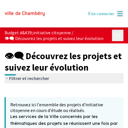
Menu
Se connecter
Budget d&#39;initiative citoyenne
/
Menu p
👁‍🗨 Découvrez les projets et suivez leur évolution
👁‍🗨 Découvrez les projets et
suivez leur évolution
Filtrer et rechercher
Passer la carte
Leaflet
|
©
OpenStreetMap
contributors
L'élément suivant est une carte qui présente les éléments 
+
Retrouvez ici l'ensemble des projets d'initiative
−
citoyenne en cours d'étude ou réalisés.
Les services de la Ville concernés par les
thématiques des projets se réunissent une fois par