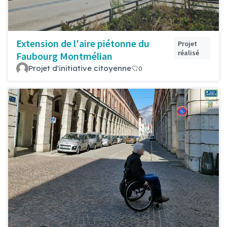
Extension de l'aire piétonne du
Projet
réalisé
Faubourg Montmélian
Projet d'initiative citoyenne
0