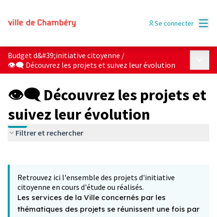
Menu
Se connecter
Budget d&#39;initiative citoyenne
/
Menu p
👁‍🗨 Découvrez les projets et suivez leur évolution
👁‍🗨 Découvrez les projets et
suivez leur évolution
Filtrer et rechercher
Passer la carte
Leaflet
|
©
OpenStreetMap
contributors
L'élément suivant est une carte qui présente les éléments 
+
Retrouvez ici l'ensemble des projets d'initiative
−
citoyenne en cours d'étude ou réalisés.
Les services de la Ville concernés par les
thématiques des projets se réunissent une fois par