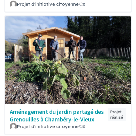
Projet d'initiative citoyenne
0
Aménagement du jardin partagé des
Projet
réalisé
Grenouilles à Chambéry-le-Vieux
Projet d'initiative citoyenne
0