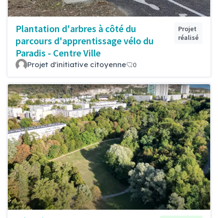
Plantation d'arbres à côté du
Projet
réalisé
parcours d'apprentissage vélo du
Paradis - Centre Ville
Projet d'initiative citoyenne
0