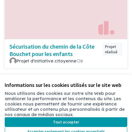
Sécurisation du chemin de la Côte
Projet
réalisé
Bouchet pour les enfants
Projet d'initiative citoyenne
0
Voir toutes les propositions retirées
Informations sur les cookies utilisés sur le site web
Nous utilisons des cookies sur notre site Web pour
améliorer la performance et les contenus du site. Les
Conditions d'utilisation
cookies nous permettent de fournir une expérience
Paramètres des cookies
utilisateur et un contenu plus personnalisés à partir de
Chambéry sur X
Chambéry sur Facebook
Chambéry sur Instagram
nos canaux de médias sociaux.
(Lien externe)
(Lien externe)
(Lien externe)
Tout accepter
Accepter seulement les cookies essentiels