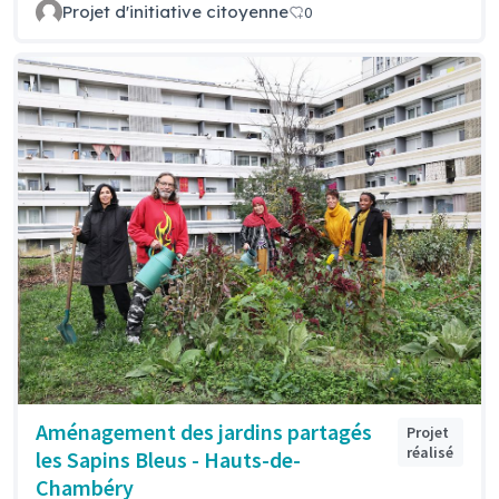
Projet d'initiative citoyenne
0
Aménagement des jardins partagés
Projet
réalisé
les Sapins Bleus - Hauts-de-
Chambéry