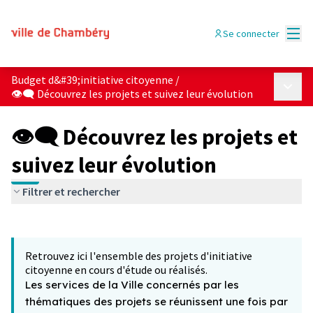
Menu
Se connecter
Budget d&#39;initiative citoyenne
/
Menu p
👁‍🗨 Découvrez les projets et suivez leur évolution
👁‍🗨 Découvrez les projets et
suivez leur évolution
Filtrer et rechercher
Passer la carte
Leaflet
|
©
OpenStreetMap
contributors
L'élément suivant est une carte qui présente les éléments 
+
Retrouvez ici l'ensemble des projets d'initiative
−
citoyenne en cours d'étude ou réalisés.
Les services de la Ville concernés par les
thématiques des projets se réunissent une fois par