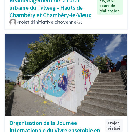
Réaménagement de la forêt
Projet en
cours de
urbaine du Talweg - Hauts de
réalisation
Chambéry et Chambéry-le-Vieux
Projet d'initiative citoyenne
0
Organisation de la Journée
Projet
réalisé
Internationale du Vivre ensemble en