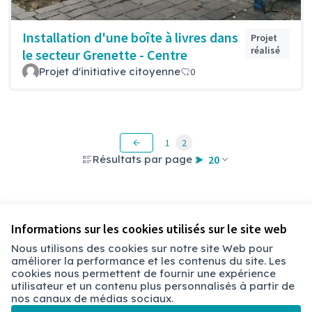
Installation d'une boîte à livres dans
Projet
réalisé
le secteur Grenette - Centre
Projet d'initiative citoyenne
0
1
2
Résultats par page :
20
Voir toutes les propositions retirées
Informations sur les cookies utilisés sur le site web
Nous utilisons des cookies sur notre site Web pour
améliorer la performance et les contenus du site. Les
Conditions d'utilisation
cookies nous permettent de fournir une expérience
Paramètres des cookies
utilisateur et un contenu plus personnalisés à partir de
Chambéry sur X
Chambéry sur Facebook
Chambéry sur Instagram
nos canaux de médias sociaux.
(Lien externe)
(Lien externe)
(Lien externe)