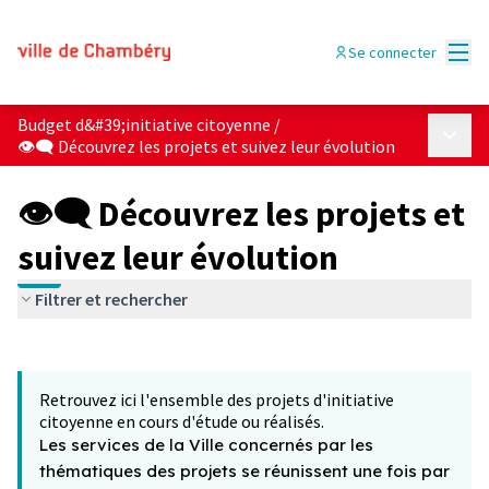
Menu
Se connecter
Budget d&#39;initiative citoyenne
/
Menu p
👁‍🗨 Découvrez les projets et suivez leur évolution
👁‍🗨 Découvrez les projets et
suivez leur évolution
Filtrer et rechercher
Passer la carte
Leaflet
|
©
OpenStreetMap
contributors
L'élément suivant est une carte qui présente les éléments 
+
Retrouvez ici l'ensemble des projets d'initiative
−
citoyenne en cours d'étude ou réalisés.
Les services de la Ville concernés par les
thématiques des projets se réunissent une fois par