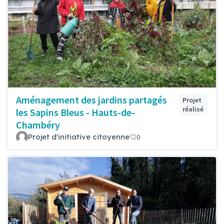
Aménagement des jardins partagés
Projet
réalisé
les Sapins Bleus - Hauts-de-
Chambéry
Projet d'initiative citoyenne
0