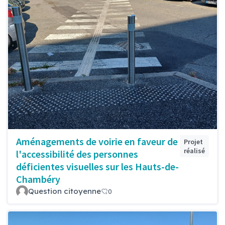
Aménagements de voirie en faveur de
Projet
réalisé
l'accessibilité des personnes
déficientes visuelles sur les Hauts-de-
Chambéry
Question citoyenne
0