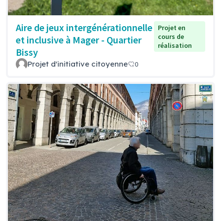
Aire de jeux intergénérationnelle
Projet en
cours de
et inclusive à Mager - Quartier
réalisation
Bissy
Projet d'initiative citoyenne
0