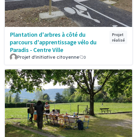
Plantation d'arbres à côté du
Projet
réalisé
parcours d'apprentissage vélo du
Paradis - Centre Ville
Projet d'initiative citoyenne
0