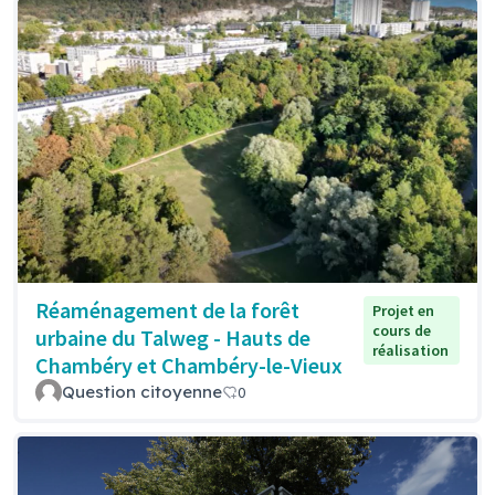
Réaménagement de la forêt
Projet en
cours de
urbaine du Talweg - Hauts de
réalisation
Chambéry et Chambéry-le-Vieux
Question citoyenne
0