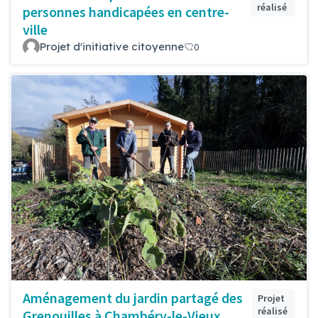
réalisé
personnes handicapées en centre-
ville
Projet d'initiative citoyenne
0
Aménagement du jardin partagé des
Projet
réalisé
Grenouilles à Chambéry-le-Vieux