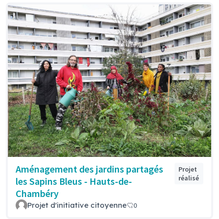
Aménagement des jardins partagés
Projet
réalisé
les Sapins Bleus - Hauts-de-
Chambéry
Projet d'initiative citoyenne
0