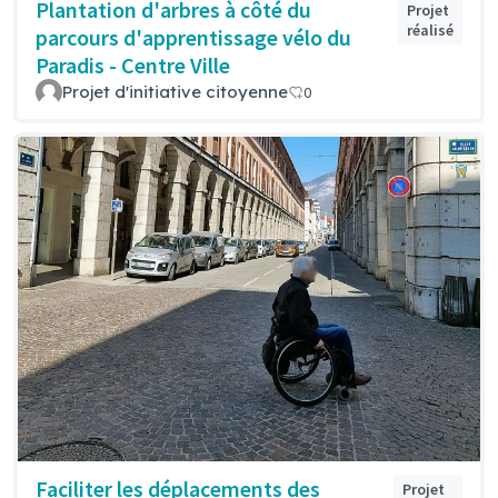
Plantation d'arbres à côté du
Projet
réalisé
parcours d'apprentissage vélo du
Paradis - Centre Ville
Projet d'initiative citoyenne
0
Faciliter les déplacements des
Projet