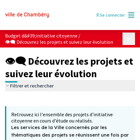
Menu
Se connecter
Budget d&#39;initiative citoyenne
/
Menu p
👁‍🗨 Découvrez les projets et suivez leur évolution
👁‍🗨 Découvrez les projets et
suivez leur évolution
Filtrer et rechercher
Passer la carte
Leaflet
|
©
OpenStreetMap
contributors
L'élément suivant est une carte qui présente les éléments 
+
Retrouvez ici l'ensemble des projets d'initiative
−
citoyenne en cours d'étude ou réalisés.
Les services de la Ville concernés par les
thématiques des projets se réunissent une fois par