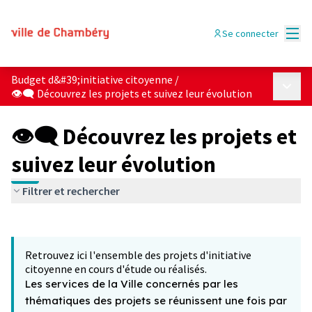
Menu
Se connecter
Budget d&#39;initiative citoyenne
/
Menu p
👁‍🗨 Découvrez les projets et suivez leur évolution
👁‍🗨 Découvrez les projets et
suivez leur évolution
Filtrer et rechercher
Passer la carte
Leaflet
|
©
OpenStreetMap
contributors
L'élément suivant est une carte qui présente les éléments 
+
Retrouvez ici l'ensemble des projets d'initiative
−
citoyenne en cours d'étude ou réalisés.
Les services de la Ville concernés par les
thématiques des projets se réunissent une fois par