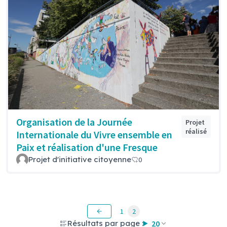
Organisation de la Journée
Projet
réalisé
Internationale du Vivre ensemble en
Paix et réalisation d'une Fresque
Projet d'initiative citoyenne
0
1
2
Résultats par page :
20