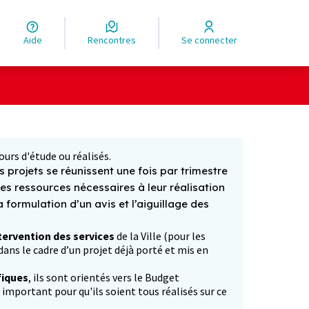
Aide
Rencontres
Se connecter
Leaflet
|
©
OpenStreetMap
contributors
ge comme des points de carte. L'élément peut être utilisé ave
ours d'étude ou réalisés.
 projets se réunissent une fois par trimestre
les ressources nécessaires à leur réalisation
formulation d’un avis et l’aiguillage des
tervention des services
de la Ville (pour les
ans le cadre d’un projet déjà porté et mis en
fiques
, ils sont orientés vers le Budget
p important pour qu'ils soient tous réalisés sur ce