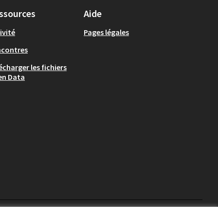
ssources
Aide
ivité
Pages légales
ncontres
écharger les fichiers
en Data
Chambéry sur X
Chambéry sur Facebook
Chambéry sur Instag