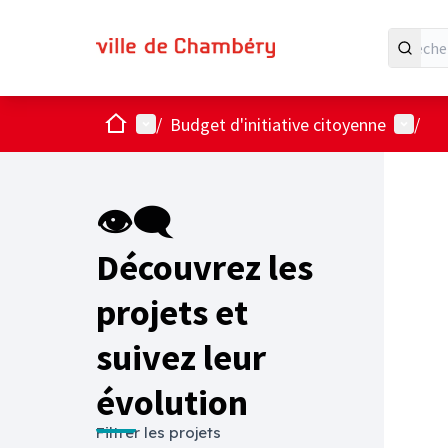
Accueil
Menu principal
Menu ut
/
Budget d'initiative citoyenne
/
Passer
L'élémen
+
−
👁‍🗨
Découvrez les
projets et
suivez leur
évolution
Filtrer les projets