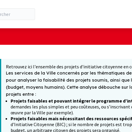
ilisateur
 la carte
t suivant est une carte qui présente les éléments de cette pa
Retrouvez ici l'ensemble des projets d'initiative citoyenne en c
Les services de la Ville concernés par les thématiques des
pour analyser la faisabilité des projets soumis, ainsi que 
(budget, moyens humains). Cette analyse débouche sur la 
projets entre :
Projets faisables et pouvant intégrer le programme d’in
demandes les plus simples et peu coûteuses, ou s’inscrivant d
œuvre par la Ville par exemple).
Projets faisables mais nécessitant des ressources spéci
d'Initiative Citoyenne (BIC) ; si le nombre de projets est tro
budget, un arbitrage citoyen des projets sera organisé.