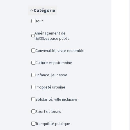
Catégorie
Tout
Aménagement de
l&#39;espace public
Convivialité, vivre ensemble
Culture et patrimoine
Enfance, jeunesse
Propreté urbaine
Solidarité, ville inclusive
Sport et loisirs
Tranquillité publique