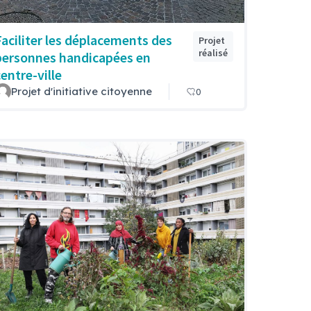
Faciliter les déplacements des
Projet
réalisé
personnes handicapées en
centre-ville
Projet d'initiative citoyenne
0