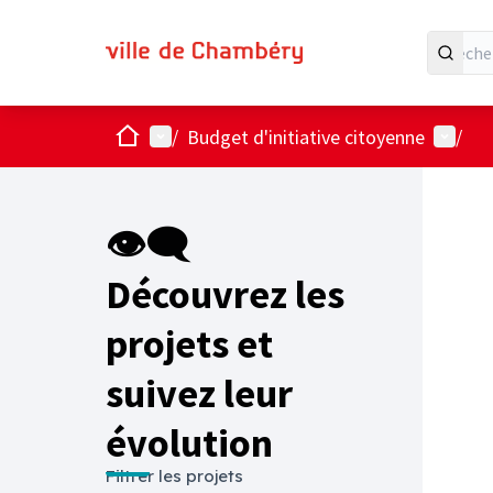
Accueil
Menu principal
Menu ut
/
Budget d'initiative citoyenne
/
Passer
L'élémen
+
−
👁‍🗨
Découvrez les
projets et
suivez leur
évolution
Filtrer les projets