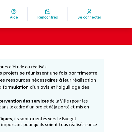
Aide
Rencontres
Se connecter
Leaflet
|
©
OpenStreetMap
contributors
ge comme des points de carte. L'élément peut être utilisé ave
ours d'étude ou réalisés.
 projets se réunissent une fois par trimestre
les ressources nécessaires à leur réalisation
formulation d’un avis et l’aiguillage des
tervention des services
de la Ville (pour les
ans le cadre d’un projet déjà porté et mis en
fiques
, ils sont orientés vers le Budget
p important pour qu'ils soient tous réalisés sur ce