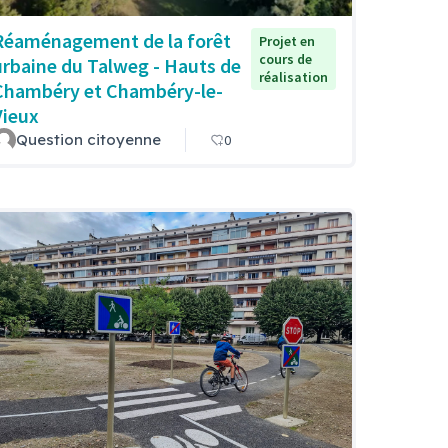
Réaménagement de la forêt
Projet en
cours de
urbaine du Talweg - Hauts de
réalisation
Chambéry et Chambéry-le-
Vieux
Question citoyenne
0