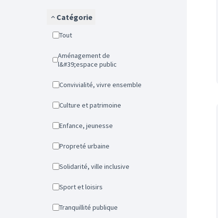
Catégorie
Tout
Aménagement de
l&#39;espace public
Convivialité, vivre ensemble
Culture et patrimoine
Enfance, jeunesse
Propreté urbaine
Solidarité, ville inclusive
Sport et loisirs
Tranquillité publique