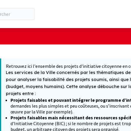
ilisateur
 la carte
t suivant est une carte qui présente les éléments de cette pa
Retrouvez ici l'ensemble des projets d'initiative citoyenne en c
Les services de la Ville concernés par les thématiques des
pour analyser la faisabilité des projets soumis, ainsi que 
(budget, moyens humains). Cette analyse débouche sur la 
projets entre :
Projets faisables et pouvant intégrer le programme d’in
demandes les plus simples et peu coûteuses, ou s’inscrivant d
œuvre par la Ville par exemple).
Projets faisables mais nécessitant des ressources spéci
d'Initiative Citoyenne (BIC) ; si le nombre de projets est tro
budget, un arbitrage citoyen des projets sera organisé.