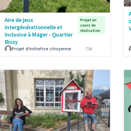
Aire de jeux
Projet en
cours de
intergénérationnelle et
réalisation
inclusive à Mager - Quartier
Bissy
Projet d'initiative citoyenne
0