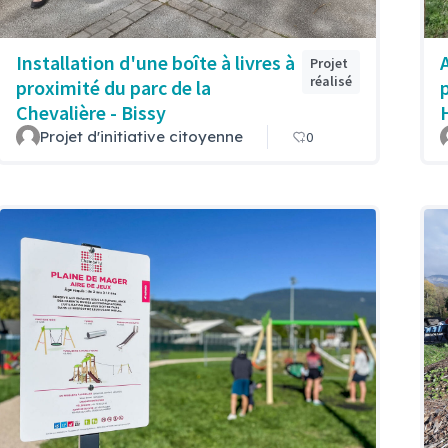
Installation d'une boîte à livres à
Projet
réalisé
proximité du parc de la
Chevalière - Bissy
Projet d'initiative citoyenne
0