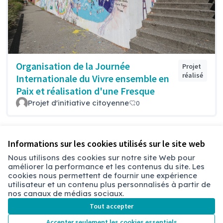
Organisation de la Journée
Projet
réalisé
Internationale du Vivre ensemble en
Paix et réalisation d'une Fresque
Projet d'initiative citoyenne
0
Voir toutes les propositions retirées
Informations sur les cookies utilisés sur le site web
Nous utilisons des cookies sur notre site Web pour
améliorer la performance et les contenus du site. Les
Conditions d'utilisation
cookies nous permettent de fournir une expérience
Paramètres des cookies
utilisateur et un contenu plus personnalisés à partir de
Chambéry sur X
Chambéry sur Facebook
Chambéry sur Instagram
nos canaux de médias sociaux.
(Lien externe)
(Lien externe)
(Lien externe)
Tout accepter
Accepter seulement les cookies essentiels