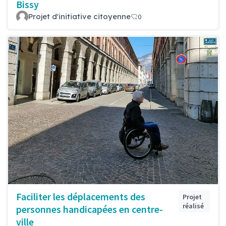
Bissy
Projet d'initiative citoyenne
0
Faciliter les déplacements des
Projet
réalisé
personnes handicapées en centre-
ville