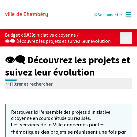
Menu
Se connecter
Budget d&#39;initiative citoyenne
/
Menu p
👁‍🗨 Découvrez les projets et suivez leur évolution
👁‍🗨 Découvrez les projets et
suivez leur évolution
Filtrer et rechercher
Passer la carte
Leaflet
|
©
OpenStreetMap
contributors
L'élément suivant est une carte qui présente les éléments 
+
Retrouvez ici l'ensemble des projets d'initiative
−
citoyenne en cours d'étude ou réalisés.
Les services de la Ville concernés par les
thématiques des projets se réunissent une fois par