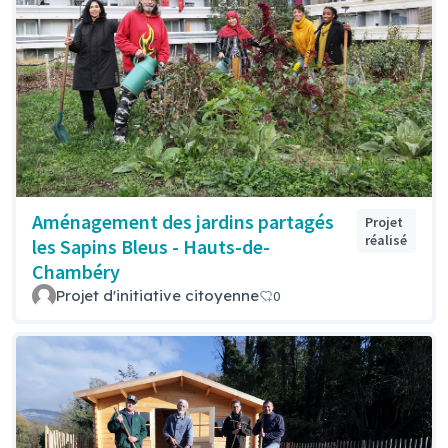
Aménagement des jardins partagés
Projet
réalisé
les Sapins Bleus - Hauts-de-
Chambéry
Projet d'initiative citoyenne
0