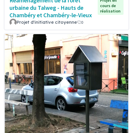
Réaménagement de la forêt
Projet en
cours de
urbaine du Talweg - Hauts de
réalisation
Chambéry et Chambéry-le-Vieux
Projet d'initiative citoyenne
0