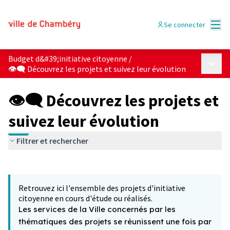
Menu
Se connecter
Budget d&#39;initiative citoyenne
/
Menu p
👁‍🗨 Découvrez les projets et suivez leur évolution
👁‍🗨 Découvrez les projets et
suivez leur évolution
Filtrer et rechercher
Passer la carte
Leaflet
|
©
OpenStreetMap
contributors
L'élément suivant est une carte qui présente les éléments 
+
Retrouvez ici l'ensemble des projets d'initiative
−
citoyenne en cours d'étude ou réalisés.
Les services de la Ville concernés par les
thématiques des projets se réunissent une fois par