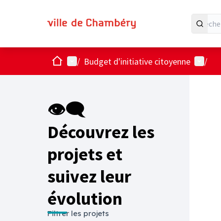
Accueil
Menu principal
Menu ut
/
Budget d'initiative citoyenne
/
Passer
L'élémen
+
−
👁‍🗨
Découvrez les
projets et
suivez leur
évolution
Filtrer les projets