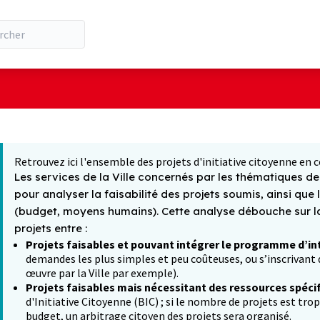
ilisateur
 la carte
t suivant est une carte qui présente les éléments de cette pa
Retrouvez ici l'ensemble des projets d'initiative citoyenne en c
Les services de la Ville concernés par les thématiques des
pour analyser la faisabilité des projets soumis, ainsi que 
(budget, moyens humains). Cette analyse débouche sur la 
projets entre :
Projets faisables et pouvant intégrer le programme d’in
demandes les plus simples et peu coûteuses, ou s’inscrivant d
œuvre par la Ville par exemple).
Projets faisables mais nécessitant des ressources spéci
d'Initiative Citoyenne (BIC) ; si le nombre de projets est tro
budget, un arbitrage citoyen des projets sera organisé.