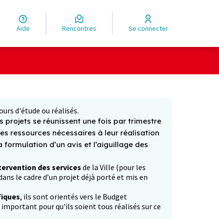
Aide
Rencontres
Se connecter
Leaflet
|
©
OpenStreetMap
contributors
ge comme des points de carte. L'élément peut être utilisé ave
ours d'étude ou réalisés.
 projets se réunissent une fois par trimestre
les ressources nécessaires à leur réalisation
formulation d’un avis et l’aiguillage des
tervention des services
de la Ville (pour les
ans le cadre d’un projet déjà porté et mis en
fiques
, ils sont orientés vers le Budget
p important pour qu'ils soient tous réalisés sur ce