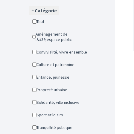
Catégorie
Tout
Aménagement de
l&#39;espace public
Convivialité, vivre ensemble
Culture et patrimoine
Enfance, jeunesse
Propreté urbaine
Solidarité, ville inclusive
Sport et loisirs
Tranquillité publique