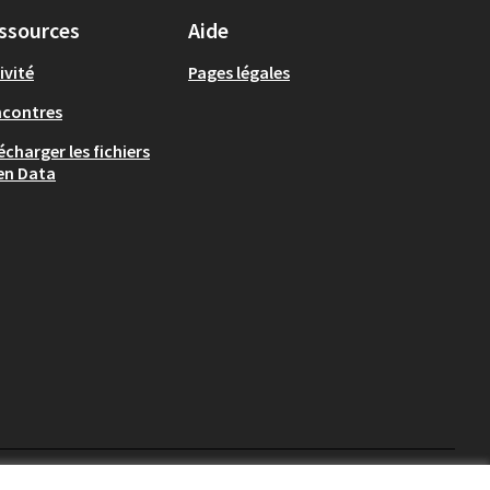
ssources
Aide
ivité
Pages légales
ncontres
écharger les fichiers
en Data
Chambéry sur X
Chambéry sur Facebook
Chambéry sur Instag