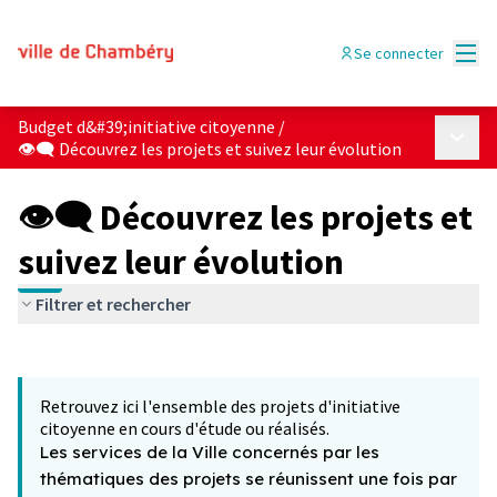
Menu
Se connecter
Budget d&#39;initiative citoyenne
/
Menu p
👁‍🗨 Découvrez les projets et suivez leur évolution
👁‍🗨 Découvrez les projets et
suivez leur évolution
Filtrer et rechercher
Passer la carte
Leaflet
|
©
OpenStreetMap
contributors
L'élément suivant est une carte qui présente les éléments 
+
Retrouvez ici l'ensemble des projets d'initiative
−
citoyenne en cours d'étude ou réalisés.
Les services de la Ville concernés par les
thématiques des projets se réunissent une fois par