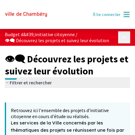
Menu
Se connecter
Budget d&#39;initiative citoyenne
/
Menu p
👁‍🗨 Découvrez les projets et suivez leur évolution
👁‍🗨 Découvrez les projets et
suivez leur évolution
Filtrer et rechercher
Passer la carte
Leaflet
|
©
OpenStreetMap
contributors
L'élément suivant est une carte qui présente les éléments 
+
Retrouvez ici l'ensemble des projets d'initiative
−
citoyenne en cours d'étude ou réalisés.
Les services de la Ville concernés par les
thématiques des projets se réunissent une fois par