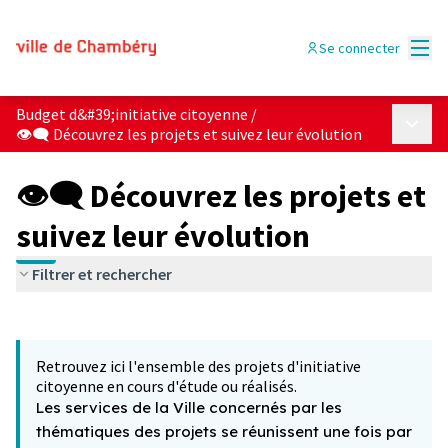
Menu
Se connecter
Budget d&#39;initiative citoyenne
/
Menu p
👁‍🗨 Découvrez les projets et suivez leur évolution
👁‍🗨 Découvrez les projets et
suivez leur évolution
Filtrer et rechercher
Passer la carte
Leaflet
|
©
OpenStreetMap
contributors
L'élément suivant est une carte qui présente les éléments 
+
Retrouvez ici l'ensemble des projets d'initiative
−
citoyenne en cours d'étude ou réalisés.
Les services de la Ville concernés par les
thématiques des projets se réunissent une fois par