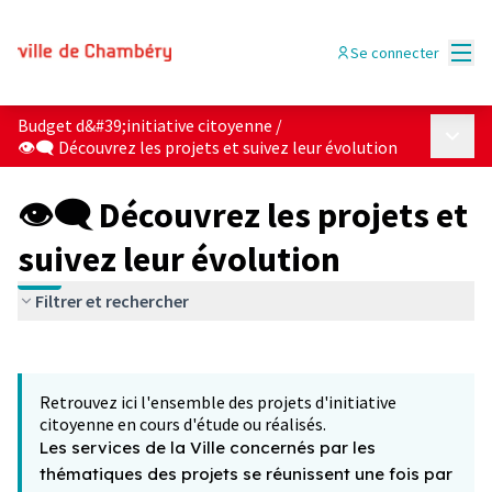
Menu
Se connecter
Budget d&#39;initiative citoyenne
/
Menu p
👁‍🗨 Découvrez les projets et suivez leur évolution
👁‍🗨 Découvrez les projets et
suivez leur évolution
Filtrer et rechercher
Passer la carte
Leaflet
|
©
OpenStreetMap
contributors
L'élément suivant est une carte qui présente les éléments 
+
Retrouvez ici l'ensemble des projets d'initiative
−
citoyenne en cours d'étude ou réalisés.
Les services de la Ville concernés par les
thématiques des projets se réunissent une fois par