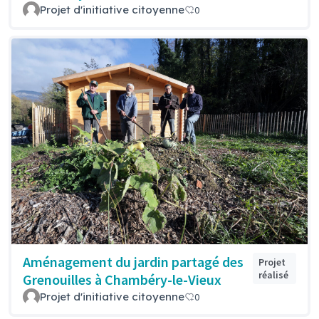
Projet d'initiative citoyenne
0
Aménagement du jardin partagé des
Projet
réalisé
Grenouilles à Chambéry-le-Vieux
Projet d'initiative citoyenne
0