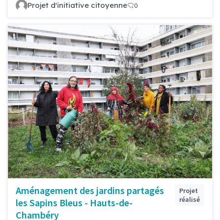
Projet d'initiative citoyenne
0
Aménagement des jardins partagés
Projet
réalisé
les Sapins Bleus - Hauts-de-
Chambéry