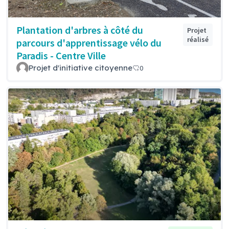
Plantation d'arbres à côté du
Projet
réalisé
parcours d'apprentissage vélo du
Paradis - Centre Ville
Projet d'initiative citoyenne
0