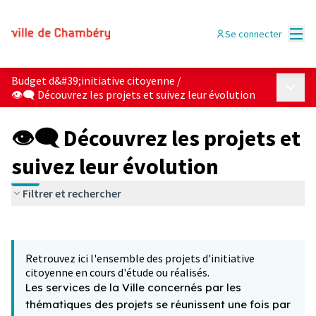
Menu
Se connecter
Budget d&#39;initiative citoyenne
/
Menu p
👁‍🗨 Découvrez les projets et suivez leur évolution
👁‍🗨 Découvrez les projets et
suivez leur évolution
Filtrer et rechercher
Passer la carte
Leaflet
|
©
OpenStreetMap
contributors
L'élément suivant est une carte qui présente les éléments 
+
Retrouvez ici l'ensemble des projets d'initiative
−
citoyenne en cours d'étude ou réalisés.
Les services de la Ville concernés par les
thématiques des projets se réunissent une fois par