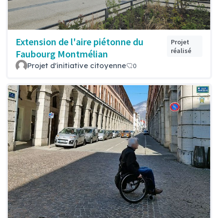
Extension de l'aire piétonne du
Projet
réalisé
Faubourg Montmélian
Projet d'initiative citoyenne
0