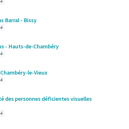
sé
 Barral - Bissy
sé
eus - Hauts-de-Chambéry
sé
à Chambéry-le-Vieux
sé
té des personnes déficientes visuelles
sé