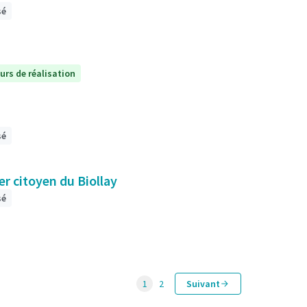
sé
urs de réalisation
sé
er citoyen du Biollay
sé
1
2
Suivant