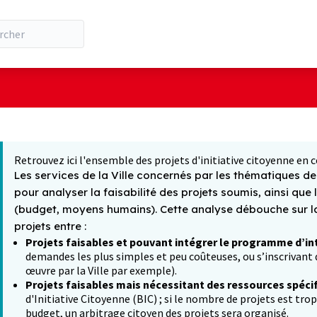
ilisateur
 la carte
t suivant est une carte qui présente les éléments de cette pa
Retrouvez ici l'ensemble des projets d'initiative citoyenne en c
Les services de la Ville concernés par les thématiques des
pour analyser la faisabilité des projets soumis, ainsi que 
(budget, moyens humains). Cette analyse débouche sur la 
projets entre :
Projets faisables et pouvant intégrer le programme d’in
demandes les plus simples et peu coûteuses, ou s’inscrivant d
œuvre par la Ville par exemple).
Projets faisables mais nécessitant des ressources spéci
d'Initiative Citoyenne (BIC) ; si le nombre de projets est tro
budget, un arbitrage citoyen des projets sera organisé.