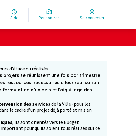
Aide
Rencontres
Se connecter
Leaflet
|
©
OpenStreetMap
contributors
ge comme des points de carte. L'élément peut être utilisé ave
ours d'étude ou réalisés.
 projets se réunissent une fois par trimestre
les ressources nécessaires à leur réalisation
formulation d’un avis et l’aiguillage des
tervention des services
de la Ville (pour les
ans le cadre d’un projet déjà porté et mis en
fiques
, ils sont orientés vers le Budget
p important pour qu'ils soient tous réalisés sur ce