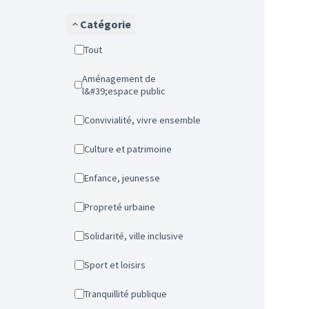
Catégorie
Tout
Aménagement de
l&#39;espace public
Convivialité, vivre ensemble
Culture et patrimoine
Enfance, jeunesse
Propreté urbaine
Solidarité, ville inclusive
Sport et loisirs
Tranquillité publique