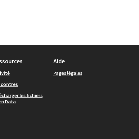
ssources
Aide
ivité
Pages légales
ncontres
écharger les fichiers
en Data