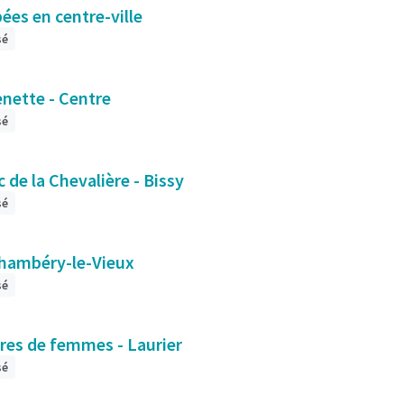
ées en centre-ville
sé
s le secteur Grenette - Centre
sé
c de la Chevalière - Bissy
sé
 Chambéry-le-Vieux
sé
ires de femmes - Laurier
sé