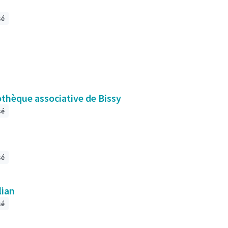
sé
iothèque associative de Bissy
sé
sé
lian
sé