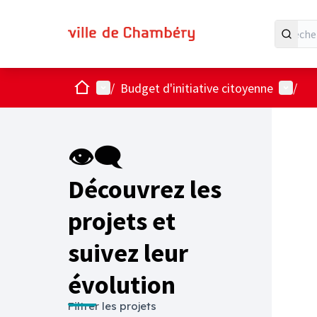
Accueil
Menu principal
Menu ut
/
Budget d'initiative citoyenne
/
Passer
L'élémen
+
−
👁‍🗨
Découvrez les
projets et
suivez leur
évolution
Filtrer les projets