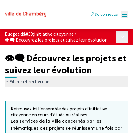
Menu
Se connecter
Budget d&#39;initiative citoyenne
/
Menu p
👁‍🗨 Découvrez les projets et suivez leur évolution
👁‍🗨 Découvrez les projets et
suivez leur évolution
Filtrer et rechercher
Passer la carte
Leaflet
|
©
OpenStreetMap
contributors
L'élément suivant est une carte qui présente les éléments 
+
Retrouvez ici l'ensemble des projets d'initiative
−
citoyenne en cours d'étude ou réalisés.
Les services de la Ville concernés par les
thématiques des projets se réunissent une fois par