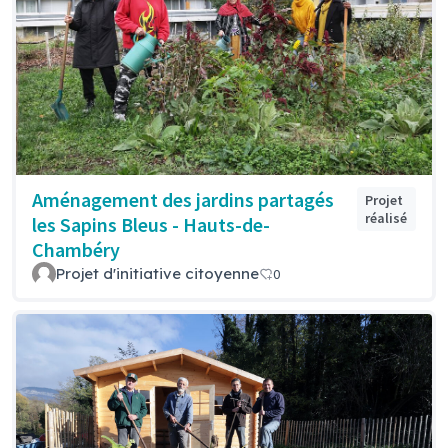
Aménagement des jardins partagés
Projet
réalisé
les Sapins Bleus - Hauts-de-
Chambéry
Projet d'initiative citoyenne
0