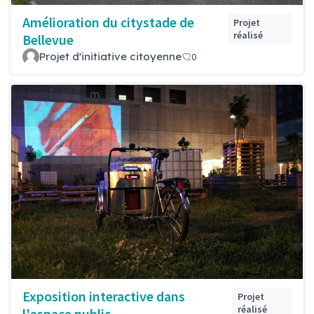
Amélioration du citystade de
Projet
réalisé
Bellevue
Projet d'initiative citoyenne
0
Exposition interactive dans
Projet
réalisé
l'espace public