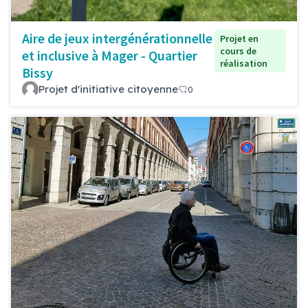
Aire de jeux intergénérationnelle
Projet en
cours de
et inclusive à Mager - Quartier
réalisation
Bissy
Projet d'initiative citoyenne
0