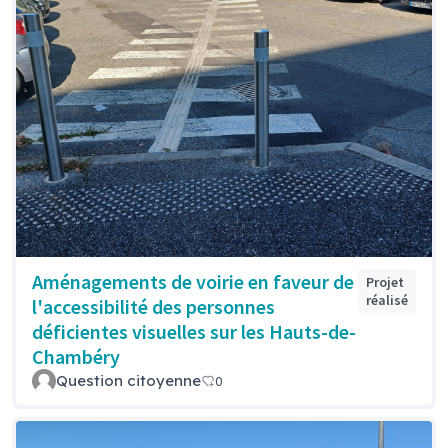
Aménagements de voirie en faveur de
Projet
réalisé
l'accessibilité des personnes
déficientes visuelles sur les Hauts-de-
Chambéry
Question citoyenne
0