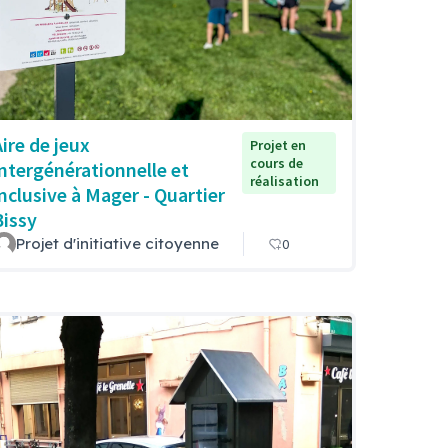
Aire de jeux
Projet en
cours de
intergénérationnelle et
réalisation
inclusive à Mager - Quartier
Bissy
Projet d'initiative citoyenne
0