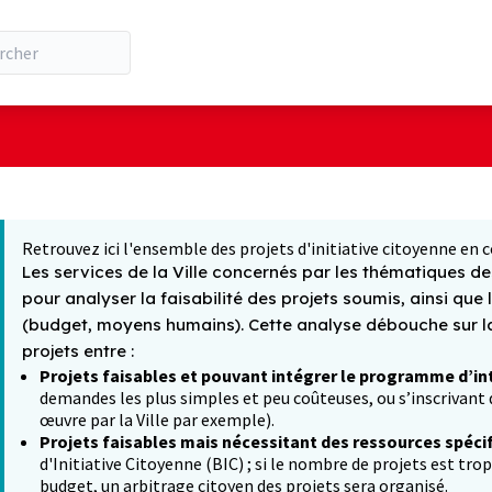
ilisateur
 la carte
t suivant est une carte qui présente les éléments de cette pa
Retrouvez ici l'ensemble des projets d'initiative citoyenne en c
Les services de la Ville concernés par les thématiques des
pour analyser la faisabilité des projets soumis, ainsi que 
(budget, moyens humains). Cette analyse débouche sur la 
projets entre :
Projets faisables et pouvant intégrer le programme d’in
demandes les plus simples et peu coûteuses, ou s’inscrivant d
œuvre par la Ville par exemple).
Projets faisables mais nécessitant des ressources spéci
d'Initiative Citoyenne (BIC) ; si le nombre de projets est tro
budget, un arbitrage citoyen des projets sera organisé.