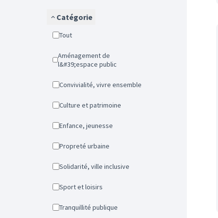
Catégorie
Tout
Aménagement de
l&#39;espace public
Convivialité, vivre ensemble
Culture et patrimoine
Enfance, jeunesse
Propreté urbaine
Solidarité, ville inclusive
Sport et loisirs
Tranquillité publique