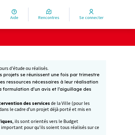
Aide
Rencontres
Se connecter
Leaflet
|
©
OpenStreetMap
contributors
ge comme des points de carte. L'élément peut être utilisé ave
ours d'étude ou réalisés.
 projets se réunissent une fois par trimestre
les ressources nécessaires à leur réalisation
formulation d’un avis et l’aiguillage des
tervention des services
de la Ville (pour les
ans le cadre d’un projet déjà porté et mis en
fiques
, ils sont orientés vers le Budget
p important pour qu'ils soient tous réalisés sur ce