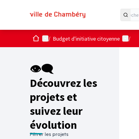
Accueil
Menu principal
Menu ut
/
Budget d'initiative citoyenne
/
Passer
L'élémen
+
−
👁‍🗨
Découvrez les
projets et
suivez leur
évolution
Filtrer les projets