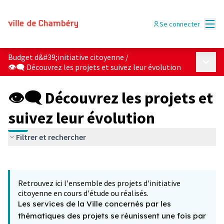
Menu
Se connecter
Budget d&#39;initiative citoyenne
/
Menu p
👁‍🗨 Découvrez les projets et suivez leur évolution
👁‍🗨 Découvrez les projets et
suivez leur évolution
Filtrer et rechercher
Passer la carte
Leaflet
|
©
OpenStreetMap
contributors
L'élément suivant est une carte qui présente les éléments 
+
Retrouvez ici l'ensemble des projets d'initiative
−
citoyenne en cours d'étude ou réalisés.
Les services de la Ville concernés par les
thématiques des projets se réunissent une fois par