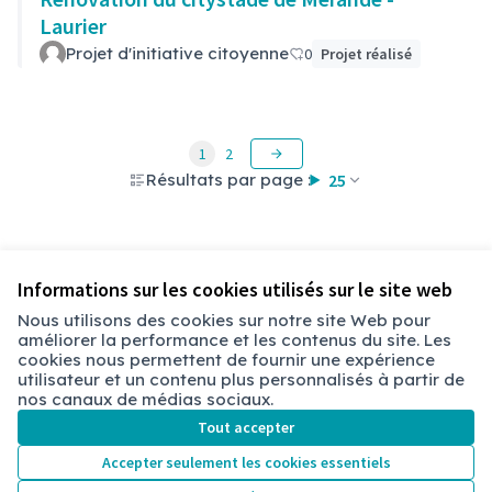
Laurier
Projet d'initiative citoyenne
0
Projet réalisé
1
2
Résultats par page :
25
Voir toutes les propositions retirées
Informations sur les cookies utilisés sur le site web
Nous utilisons des cookies sur notre site Web pour
améliorer la performance et les contenus du site. Les
Conditions d'utilisation
cookies nous permettent de fournir une expérience
Paramètres des cookies
utilisateur et un contenu plus personnalisés à partir de
Chambéry sur X
Chambéry sur Facebook
Chambéry sur Instagram
nos canaux de médias sociaux.
(Lien externe)
(Lien externe)
(Lien externe)
Tout accepter
Accepter seulement les cookies essentiels
Licence Cre
(Lien extern