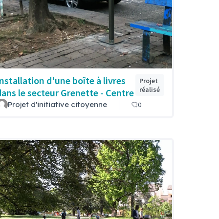
Installation d'une boîte à livres
Projet
réalisé
dans le secteur Grenette - Centre
Projet d'initiative citoyenne
0