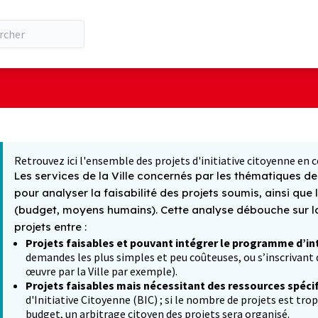
ilisateur
 la carte
t suivant est une carte qui présente les éléments de cette pa
Retrouvez ici l'ensemble des projets d'initiative citoyenne en c
Les services de la Ville concernés par les thématiques des
pour analyser la faisabilité des projets soumis, ainsi que 
(budget, moyens humains). Cette analyse débouche sur la 
projets entre :
Projets faisables et pouvant intégrer le programme d’in
demandes les plus simples et peu coûteuses, ou s’inscrivant d
œuvre par la Ville par exemple).
Projets faisables mais nécessitant des ressources spéci
d'Initiative Citoyenne (BIC) ; si le nombre de projets est tro
budget, un arbitrage citoyen des projets sera organisé.