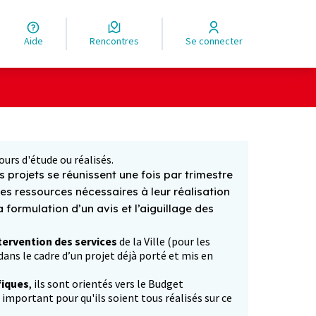
Aide
Rencontres
Se connecter
Leaflet
|
©
OpenStreetMap
contributors
ge comme des points de carte. L'élément peut être utilisé ave
ours d'étude ou réalisés.
 projets se réunissent une fois par trimestre
les ressources nécessaires à leur réalisation
formulation d’un avis et l’aiguillage des
tervention des services
de la Ville (pour les
ans le cadre d’un projet déjà porté et mis en
fiques
, ils sont orientés vers le Budget
p important pour qu'ils soient tous réalisés sur ce