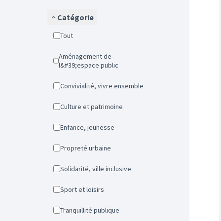
Catégorie
Tout
Aménagement de
l&#39;espace public
Convivialité, vivre ensemble
Culture et patrimoine
Enfance, jeunesse
Propreté urbaine
Solidarité, ville inclusive
Sport et loisirs
Tranquillité publique