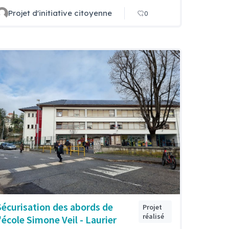
Projet d'initiative citoyenne
0
Sécurisation des abords de
Projet
réalisé
l'école Simone Veil - Laurier