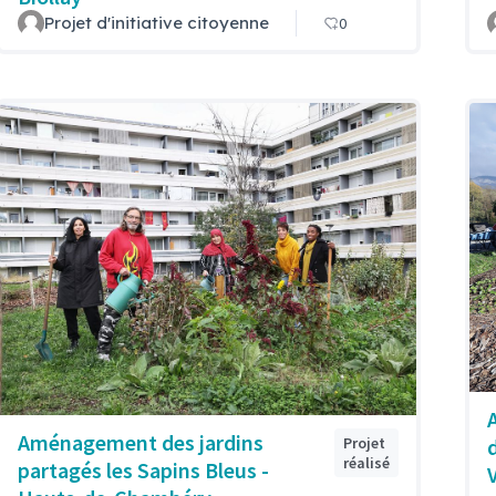
Projet d'initiative citoyenne
0
Aménagement des jardins
Projet
réalisé
partagés les Sapins Bleus -