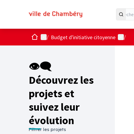
Accueil
Menu principal
Menu ut
/
Budget d'initiative citoyenne
/
Passer
L'élémen
+
−
👁‍🗨
Découvrez les
projets et
suivez leur
évolution
Filtrer les projets