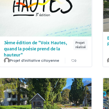
3ème édition de "Voix Hautes,
Projet
réalisé
quand la poésie prend de la
hauteur"
Projet d'initiative citoyenne
0