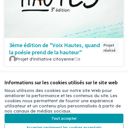
3ème édition de "Voix Hautes, quand
Projet
réalisé
la poésie prend de la hauteur"
Projet d'initiative citoyenne
0
Voir toutes les propositions retirées
Informations sur les cookies utilisés sur le site web
Nous utilisons des cookies sur notre site Web pour
améliorer la performance et les contenus du site. Les
Conditions d'utilisation
cookies nous permettent de fournir une expérience
Paramètres des cookies
utilisateur et un contenu plus personnalisés à partir de
Chambéry sur X
Chambéry sur Facebook
Chambéry sur Instagram
nos canaux de médias sociaux.
(Lien externe)
(Lien externe)
(Lien externe)
Tout accepter
Accepter seulement les cookies essentiels