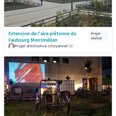
Extension de l'aire piétonne du
Projet
réalisé
Faubourg Montmélian
Projet d'initiative citoyenne
0