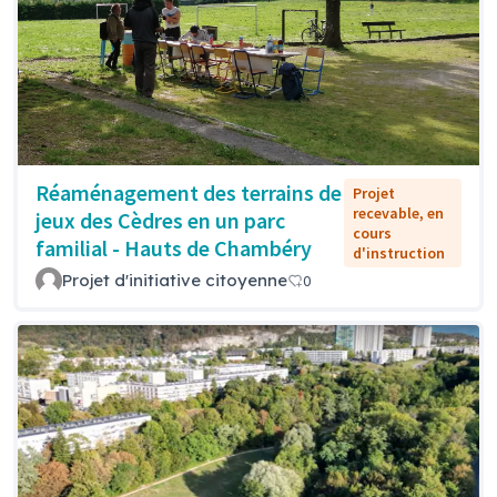
Réaménagement des terrains de
Projet
recevable, en
jeux des Cèdres en un parc
cours
familial - Hauts de Chambéry
d'instruction
Projet d'initiative citoyenne
0