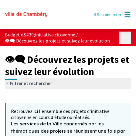
Menu
Se connecter
Budget d&#39;initiative citoyenne
/
Menu p
👁‍🗨 Découvrez les projets et suivez leur évolution
👁‍🗨 Découvrez les projets et
suivez leur évolution
Filtrer et rechercher
Passer la carte
Leaflet
|
©
OpenStreetMap
contributors
L'élément suivant est une carte qui présente les éléments 
+
Retrouvez ici l'ensemble des projets d'initiative
−
citoyenne en cours d'étude ou réalisés.
Les services de la Ville concernés par les
thématiques des projets se réunissent une fois par