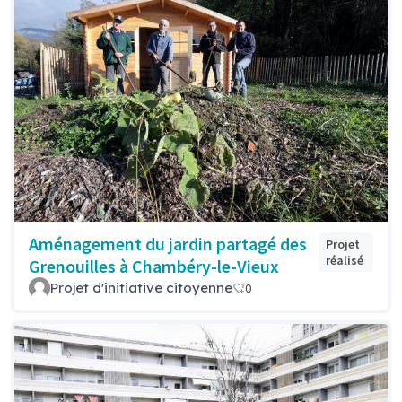
Aménagement du jardin partagé des
Projet
réalisé
Grenouilles à Chambéry-le-Vieux
Projet d'initiative citoyenne
0