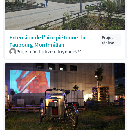
Extension de l'aire piétonne du
Projet
réalisé
Faubourg Montmélian
Projet d'initiative citoyenne
0