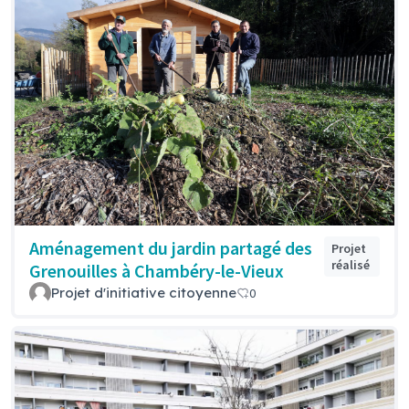
Aménagement du jardin partagé des
Projet
réalisé
Grenouilles à Chambéry-le-Vieux
Projet d'initiative citoyenne
0