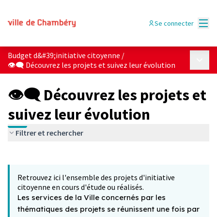
Menu
Se connecter
Budget d&#39;initiative citoyenne
/
Menu p
👁‍🗨 Découvrez les projets et suivez leur évolution
👁‍🗨 Découvrez les projets et
suivez leur évolution
Filtrer et rechercher
Passer la carte
Leaflet
|
©
OpenStreetMap
contributors
L'élément suivant est une carte qui présente les éléments 
+
Retrouvez ici l'ensemble des projets d'initiative
−
citoyenne en cours d'étude ou réalisés.
Les services de la Ville concernés par les
thématiques des projets se réunissent une fois par