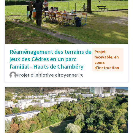
Réaménagement des terrains de
Projet
recevable, en
jeux des Cèdres en un parc
cours
familial - Hauts de Chambéry
d'instruction
Projet d'initiative citoyenne
0