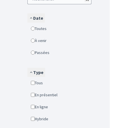
Date
Toutes
À venir
Passées
Type
Tous
En présentiel
En ligne
Hybride