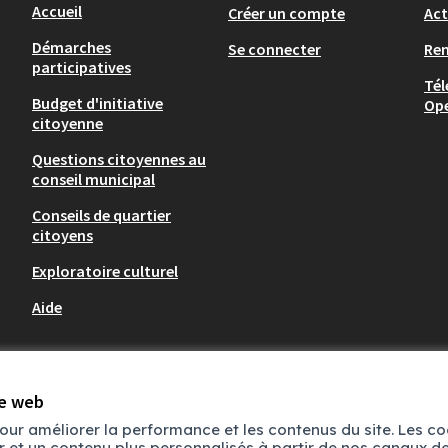
Accueil
Créer un compte
Act
Démarches
Se connecter
Re
participatives
Tél
Budget d'initiative
Op
citoyenne
Questions citoyennes au
conseil municipal
Conseils de quartier
citoyens
Exploratoire culturel
Aide
te web
pour améliorer la performance et les contenus du site. Les c
ur et un contenu plus personnalisés à partir de nos canaux 