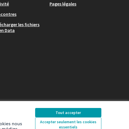
ivité
Pages légales
ncontres
écharger les fichiers
en Data
Chambéry sur X
Chambéry sur Facebook
Chambéry sur Instag
Tout accepter
(Lien externe)
(Lien externe)
(Lien externe)
Accepter seulement les cookies
ookies nous
essentiels
de médias