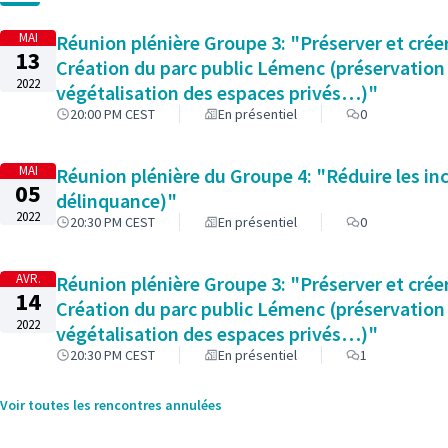
MAI
Réunion plénière Groupe 3: "Préserver et créer
13
Création du parc public Lémenc (préservation 
2022
végétalisation des espaces privés…)"
20:00 PM CEST
En présentiel
0
MAI
Réunion plénière du Groupe 4: "Réduire les inc
05
délinquance)"
2022
20:30 PM CEST
En présentiel
0
AVR.
Réunion plénière Groupe 3: "Préserver et créer
14
Création du parc public Lémenc (préservation 
2022
végétalisation des espaces privés…)"
20:30 PM CEST
En présentiel
1
Voir toutes les rencontres annulées