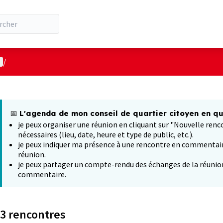
enu utilisateur
/
 la carte
t suivant est une carte qui présente les éléments de cette pa
📅
L'agenda de mon conseil de quartier citoyen en que
je peux organiser une réunion en cliquant sur "Nouvelle renc
nécessaires (lieu, date, heure et type de public, etc.).
je peux indiquer ma présence à une rencontre en commentair
réunion.
je peux partager un compte-rendu des échanges de la réunio
commentaire.
3 rencontres