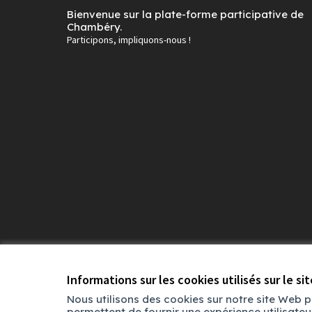
Bienvenue sur la plate-forme participative de
Chambéry.
Participons, impliquons-nous !
Conditions d'utilisation
Paramètres des cookies
Informations sur les cookies utilisés sur le si
Nous utilisons des cookies sur notre site Web 
permettent de fournir une expérience utilisate