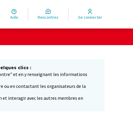
Aide
Rencontres
Se connecter
Leaflet
|
©
OpenStreetMap
contributors
ge comme des points de carte. L'élément peut être utilisé ave
lques clics :
ontre" et en y renseignant les informations
e ou en contactant les organisateurs de la
n et interagir avec les autres membres en