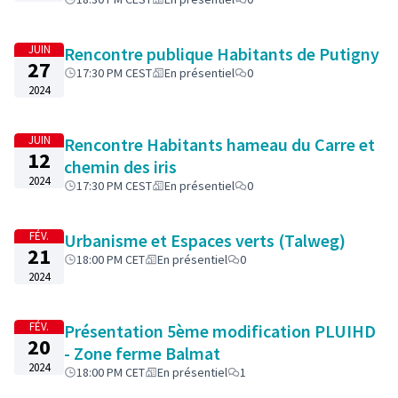
JUIN
Rencontre publique Habitants de Putigny
27
17:30 PM CEST
En présentiel
0
2024
JUIN
Rencontre Habitants hameau du Carre et
12
chemin des iris
2024
17:30 PM CEST
En présentiel
0
FÉV.
Urbanisme et Espaces verts (Talweg)
21
18:00 PM CET
En présentiel
0
2024
FÉV.
Présentation 5ème modification PLUIHD
20
- Zone ferme Balmat
2024
18:00 PM CET
En présentiel
1