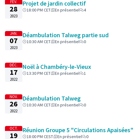
FÉV.
Projet de jardin collectif
28
18:00 PM CET
En présentiel
4
2023
JAN.
Déambulation Talweg partie sud
07
10:30 AM CET
En présentiel
0
2023
DÉC.
Noël à Chambéry-le-Vieux
17
13:30 PM CET
En présentiel
1
2022
NOV.
Déambulation Talweg
26
10:30 AM CET
En présentiel
0
2022
OCT.
Réunion Groupe 5 "Circulations Apaisées"
19
18:00 PM CEST
En présentiel
0