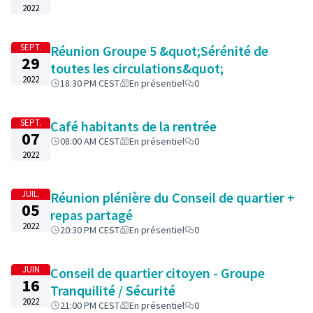
2022
SEPT.
Réunion Groupe 5 &quot;Sérénité de
29
toutes les circulations&quot;
2022
18:30 PM CEST
En présentiel
0
SEPT.
Café habitants de la rentrée
07
08:00 AM CEST
En présentiel
0
2022
JUIL.
Réunion plénière du Conseil de quartier +
05
repas partagé
2022
20:30 PM CEST
En présentiel
0
JUIN
Conseil de quartier citoyen - Groupe
16
Tranquilité / Sécurité
2022
21:00 PM CEST
En présentiel
0