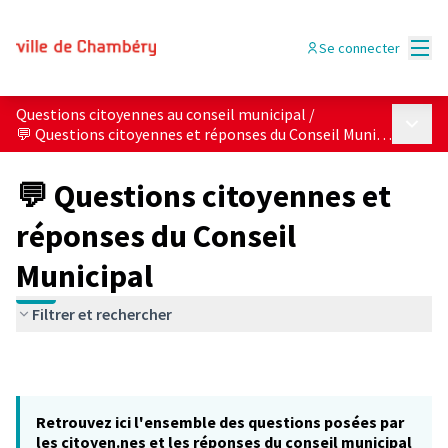
Menu
Se connecter
Questions citoyennes au conseil municipal
/
Menu p
💬 Questions citoyennes et réponses du Conseil Municipal
💬 Questions citoyennes et
réponses du Conseil
Municipal
Filtrer et rechercher
Retrouvez ici l'ensemble des questions posées par
les citoyen.nes et les réponses du conseil municipal