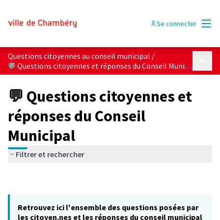
Menu
Se connecter
Questions citoyennes au conseil municipal
/
Menu p
💬 Questions citoyennes et réponses du Conseil Municipal
💬 Questions citoyennes et
réponses du Conseil
Municipal
Filtrer et rechercher
Retrouvez ici l'ensemble des questions posées par
les citoyen.nes et les réponses du conseil municipal