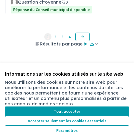
Question citoyenne
0
Réponse du Conseil municipal disponible
1
2
3
4
Résultats par page :
25
Voir toutes les questions retirées
Informations sur les cookies utilisés sur le site web
Nous utilisons des cookies sur notre site Web pour
améliorer la performance et les contenus du site. Les
Conditions d'utilisation
cookies nous permettent de fournir une expérience
Paramètres des cookies
utilisateur et un contenu plus personnalisés à partir de
Chambéry sur X
Chambéry sur Facebook
Chambéry sur Instagram
nos canaux de médias sociaux.
(Lien externe)
(Lien externe)
(Lien externe)
Tout accepter
Accepter seulement les cookies essentiels
Licence Cre
(Lien extern
Paramètres
(Lien externe)
Site réalisé grâce au
logiciel libre Decidim
.