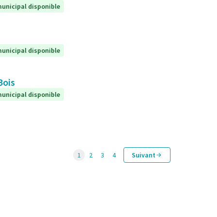
unicipal disponible
unicipal disponible
Bois
unicipal disponible
1
2
3
4
Suivant