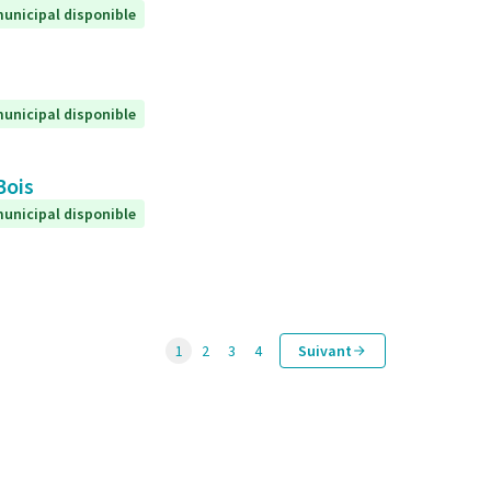
unicipal disponible
unicipal disponible
Bois
unicipal disponible
1
2
3
4
Suivant