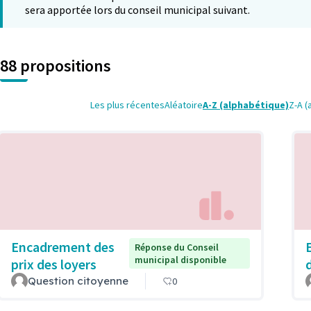
sera apportée lors du conseil municipal suivant.
88 propositions
Les plus récentes
Aléatoire
A-Z (alphabétique)
Z-A (
Encadrement des
Réponse du Conseil
municipal disponible
prix des loyers
d
Question citoyenne
0