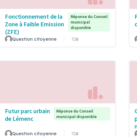
Fonctionnement de la
Réponse du Conseil
municipal
Zone à Faible Emission
disponible
(ZFE)
Question citoyenne
0
Futur parc urbain
Réponse du Conseil
municipal disponible
de Lémenc
p
Question citoyenne
0