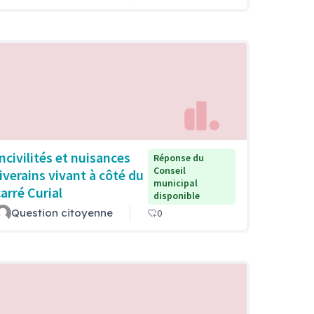
Incivilités et nuisances
Réponse du
Conseil
riverains vivant à côté du
municipal
carré Curial
disponible
Question citoyenne
0