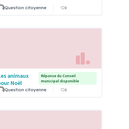
Question citoyenne
0
Les animaux
Réponse du Conseil
municipal disponible
pour Noël
Question citoyenne
0