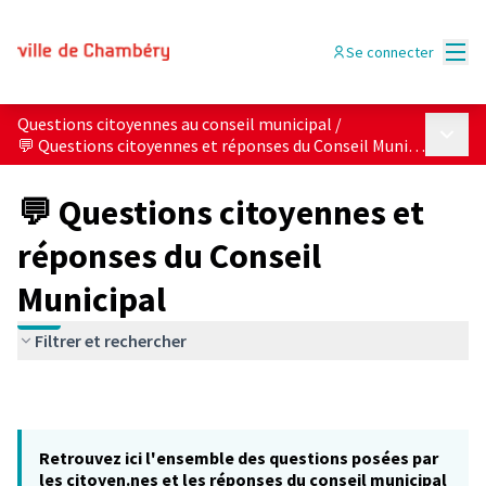
Menu
Se connecter
Questions citoyennes au conseil municipal
/
Menu p
💬 Questions citoyennes et réponses du Conseil Municipal
💬 Questions citoyennes et
réponses du Conseil
Municipal
Filtrer et rechercher
Retrouvez ici l'ensemble des questions posées par
les citoyen.nes et les réponses du conseil municipal