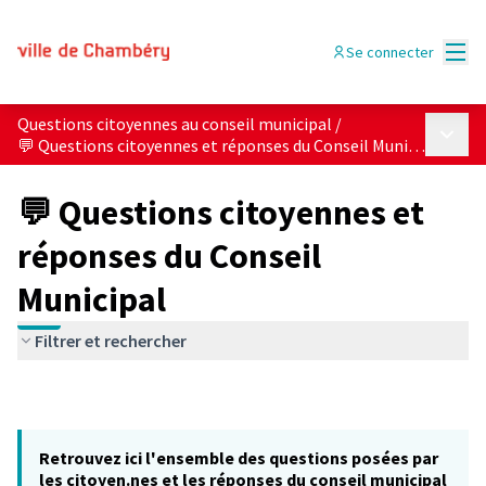
Menu
Se connecter
Questions citoyennes au conseil municipal
/
Menu p
💬 Questions citoyennes et réponses du Conseil Municipal
💬 Questions citoyennes et
réponses du Conseil
Municipal
Filtrer et rechercher
Retrouvez ici l'ensemble des questions posées par
les citoyen.nes et les réponses du conseil municipal