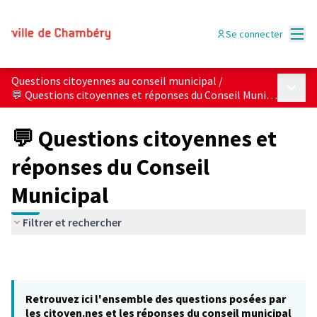
Menu
Se connecter
Questions citoyennes au conseil municipal
/
Menu p
💬 Questions citoyennes et réponses du Conseil Municipal
💬 Questions citoyennes et
réponses du Conseil
Municipal
Filtrer et rechercher
Retrouvez ici l'ensemble des questions posées par
les citoyen.nes et les réponses du conseil municipal