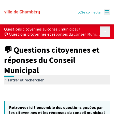
Menu
Se connecter
Questions citoyennes au conseil municipal
/
Menu p
💬 Questions citoyennes et réponses du Conseil Municipal
💬 Questions citoyennes et
réponses du Conseil
Municipal
Filtrer et rechercher
Retrouvez ici l'ensemble des questions posées par
les citoyen.nes et les réponses du conseil municipal