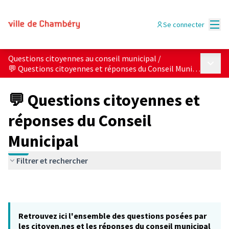
Menu
Se connecter
Questions citoyennes au conseil municipal
/
Menu p
💬 Questions citoyennes et réponses du Conseil Municipal
💬 Questions citoyennes et
réponses du Conseil
Municipal
Filtrer et rechercher
Retrouvez ici l'ensemble des questions posées par
les citoyen.nes et les réponses du conseil municipal