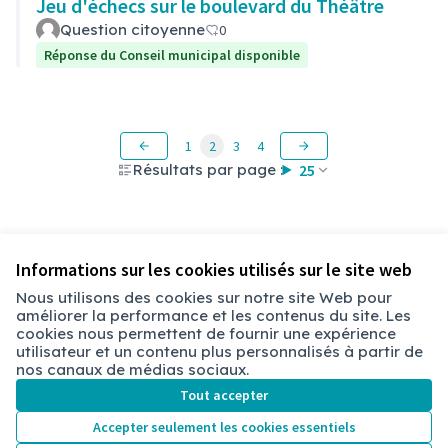
Jeu d'échecs sur le boulevard du Théâtre
Question citoyenne
0
Réponse du Conseil municipal disponible
1
2
3
4
Résultats par page :
25
Voir toutes les questions retirées
Informations sur les cookies utilisés sur le site web
Nous utilisons des cookies sur notre site Web pour
améliorer la performance et les contenus du site. Les
Conditions d'utilisation
cookies nous permettent de fournir une expérience
Paramètres des cookies
utilisateur et un contenu plus personnalisés à partir de
Chambéry sur X
Chambéry sur Facebook
Chambéry sur Instagram
nos canaux de médias sociaux.
(Lien externe)
(Lien externe)
(Lien externe)
Tout accepter
Accepter seulement les cookies essentiels