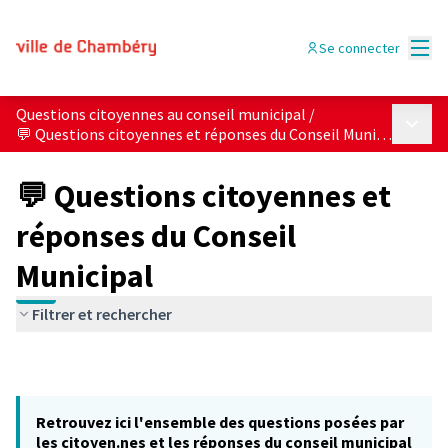
Menu
Se connecter
Questions citoyennes au conseil municipal
/
Menu p
💬 Questions citoyennes et réponses du Conseil Municipal
💬 Questions citoyennes et
réponses du Conseil
Municipal
Filtrer et rechercher
Retrouvez ici l'ensemble des questions posées par
les citoyen.nes et les réponses du conseil municipal