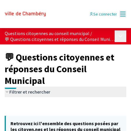
Menu
Se connecter
Questions citoyennes au conseil municipal
/
Menu p
💬 Questions citoyennes et réponses du Conseil Municipal
💬 Questions citoyennes et
réponses du Conseil
Municipal
Filtrer et rechercher
Retrouvez ici l'ensemble des questions posées par
les citoyen.nes et les réponses du conseil municipal