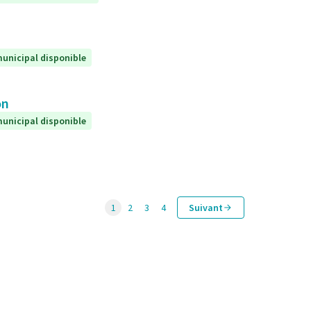
unicipal disponible
on
unicipal disponible
1
2
3
4
Suivant