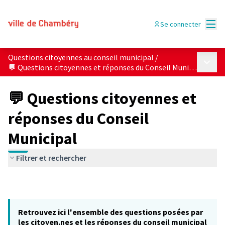
Menu
Se connecter
Questions citoyennes au conseil municipal
/
Menu p
💬 Questions citoyennes et réponses du Conseil Municipal
💬 Questions citoyennes et
réponses du Conseil
Municipal
Filtrer et rechercher
Retrouvez ici l'ensemble des questions posées par
les citoyen.nes et les réponses du conseil municipal