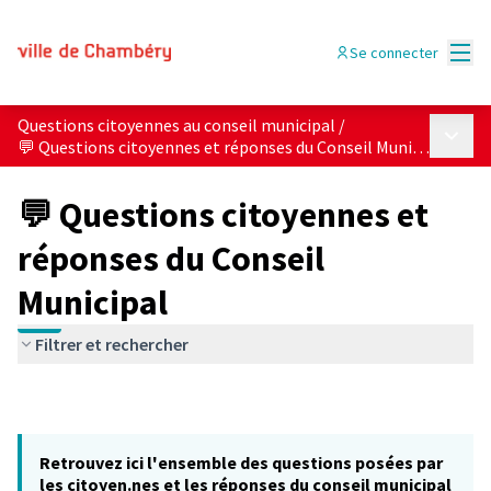
Menu
Se connecter
Questions citoyennes au conseil municipal
/
Menu p
💬 Questions citoyennes et réponses du Conseil Municipal
💬 Questions citoyennes et
réponses du Conseil
Municipal
Filtrer et rechercher
Retrouvez ici l'ensemble des questions posées par
les citoyen.nes et les réponses du conseil municipal