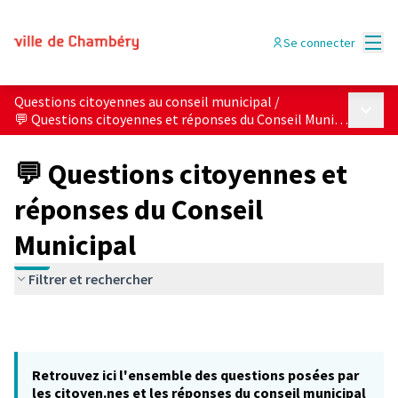
Menu
Se connecter
Questions citoyennes au conseil municipal
/
Menu p
💬 Questions citoyennes et réponses du Conseil Municipal
💬 Questions citoyennes et
réponses du Conseil
Municipal
Filtrer et rechercher
Retrouvez ici l'ensemble des questions posées par
les citoyen.nes et les réponses du conseil municipal