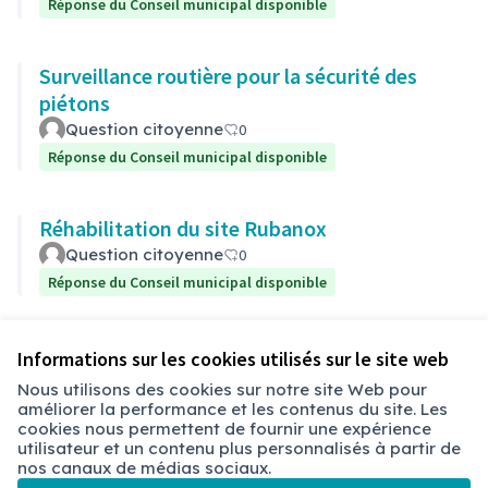
Réponse du Conseil municipal disponible
Surveillance routière pour la sécurité des
piétons
Question citoyenne
0
Réponse du Conseil municipal disponible
Réhabilitation du site Rubanox
Question citoyenne
0
Réponse du Conseil municipal disponible
Voir toutes les questions retirées
Informations sur les cookies utilisés sur le site web
Nous utilisons des cookies sur notre site Web pour
améliorer la performance et les contenus du site. Les
Conditions d'utilisation
cookies nous permettent de fournir une expérience
Paramètres des cookies
utilisateur et un contenu plus personnalisés à partir de
Chambéry sur X
Chambéry sur Facebook
Chambéry sur Instagram
nos canaux de médias sociaux.
(Lien externe)
(Lien externe)
(Lien externe)