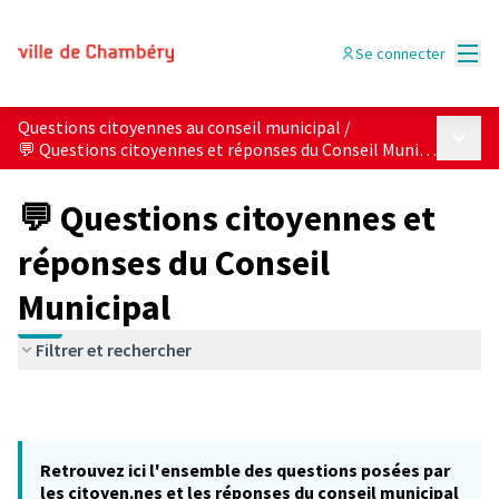
Menu
Se connecter
Questions citoyennes au conseil municipal
/
Menu p
💬 Questions citoyennes et réponses du Conseil Municipal
💬 Questions citoyennes et
réponses du Conseil
Municipal
Filtrer et rechercher
Retrouvez ici l'ensemble des questions posées par
les citoyen.nes et les réponses du conseil municipal