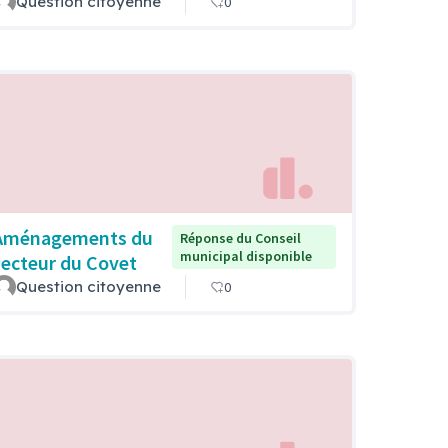
Question citoyenne
0
Aménagements du
Réponse du Conseil
municipal disponible
secteur du Covet
Question citoyenne
0