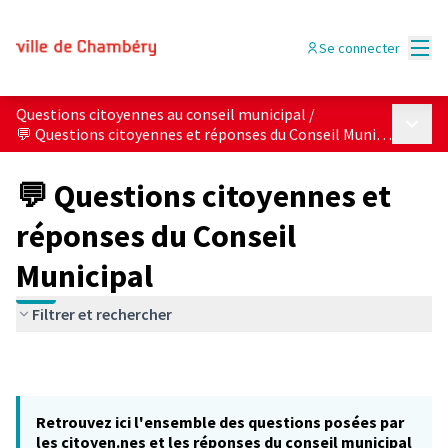
Menu
Se connecter
Questions citoyennes au conseil municipal
/
Menu p
💬 Questions citoyennes et réponses du Conseil Municipal
💬 Questions citoyennes et
réponses du Conseil
Municipal
Filtrer et rechercher
Retrouvez ici l'ensemble des questions posées par
les citoyen.nes et les réponses du conseil municipal