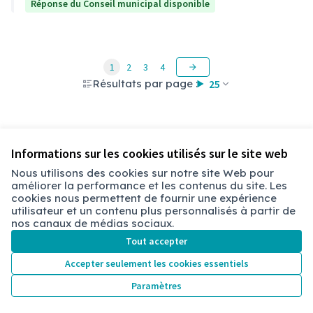
Réponse du Conseil municipal disponible
1
2
3
4
Résultats par page :
25
Voir toutes les questions retirées
Informations sur les cookies utilisés sur le site web
Nous utilisons des cookies sur notre site Web pour
améliorer la performance et les contenus du site. Les
Conditions d'utilisation
cookies nous permettent de fournir une expérience
Paramètres des cookies
utilisateur et un contenu plus personnalisés à partir de
Chambéry sur X
Chambéry sur Facebook
Chambéry sur Instagram
nos canaux de médias sociaux.
(Lien externe)
(Lien externe)
(Lien externe)
Tout accepter
Accepter seulement les cookies essentiels
Licence Cre
(Lien extern
Paramètres
(Lien externe)
Site réalisé grâce au
logiciel libre Decidim
.
(Lien externe)