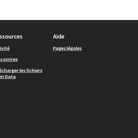
ssources
Aide
ivité
Pages légales
ncontres
écharger les fichiers
en Data